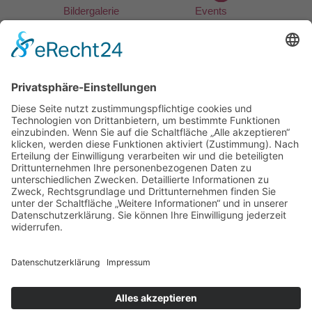
Bildergalerie
Events
Südtirol Guest Pass
Gästebuch
Wetter
Anfahrt & Karte
Residence Nelkenstein***
Martina Kofler
Pichlerstrasse 2 b
39017 Schenna bei Meran
Südtirol / Italien