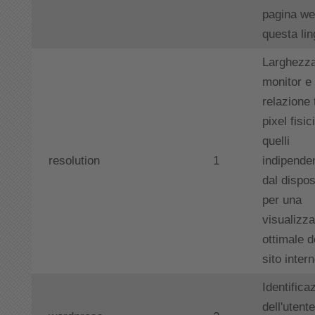
pagina we
questa li
Larghezza
monitor e
relazione t
pixel fisic
quelli
resolution
1
indipenden
dal dispos
per una
visualizz
ottimale d
sito intern
Identifica
dell'utente