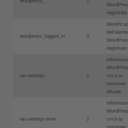
wordpress_
2
WordPres
registrato
Identifica
dell'utente
wordpress_logged_in
2
WordPres
registrato
Informazi
WordPres
wp-settings-
2
circa la
sessione
attuale
Informazi
WordPres
wp-settings-time-
2
circa la
sessione