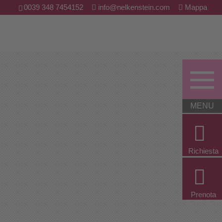
0039 348 7454152
info@nelkenstein.com
Mappa
Richiesta
Prenota